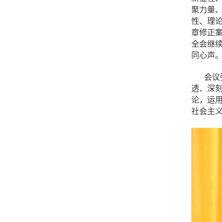
聚力量
性、理
章修正
全会继
同心声
会议
透、深
论，运
社会主